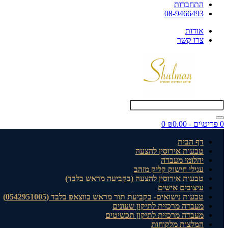
התחברות
08-9466493
אודות
צרו קשר
0 פריט\ים - ₪0.00
0
דף הבית
טבעות אירוסין להצעה
יהלומי מעבדה
עגילי חישוק קליק מזהב
טבעות אירוסין להצעה (בקביעה מראש בלבד)
עיצובים אישים
טבעות נישואים- בקביעת תור מראש בווצאפ בלבד (0542951005)
מעבדה מרכזית לתיקון שעונים
מעבדה מרכזית לתיקון תכשיטים
המלצות מלקוחות