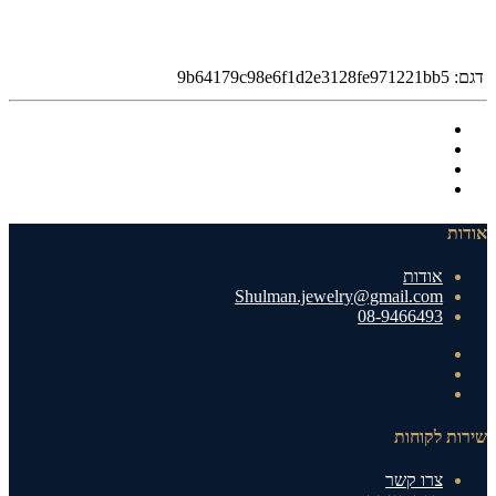
דגם:
9b64179c98e6f1d2e3128fe971221bb5
אודות
אודות
Shulman.jewelry@gmail.com
08-9466493
שירות לקוחות
צרו קשר