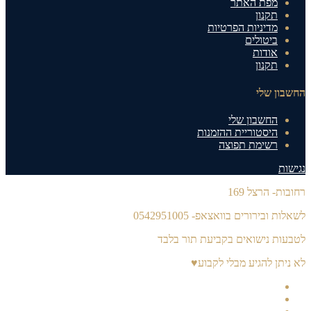
מפת האתר
תקנון
מדיניות הפרטיות
ביטולים
אודות
תקנון
החשבון שלי
החשבון שלי
היסטוריית ההזמנות
רשימת תפוצה
נגישות
רחובות- הרצל 169
לשאלות ובירורים בוואצאפ- 0542951005
לטבעות נישואים בקביעת תור בלבד
לא ניתן להגיע מבלי לקבוע♥